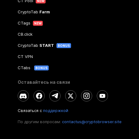
CT Pool
NEW
CryptoTab
Farm
CTags
NEW
CB.click
CryptoTab
START
BONUS
CT VPN
CTabs
BONUS
Оставайтесь на связи
Связаться с
поддержкой
По другим вопросам:
contactus@cryptobrowser.site