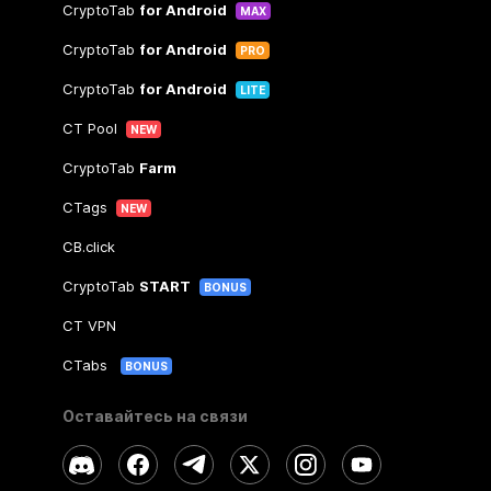
CryptoTab
for Android
MAX
CryptoTab
for Android
PRO
CryptoTab
for Android
LITE
CT Pool
NEW
CryptoTab
Farm
CTags
NEW
CB.click
CryptoTab
START
BONUS
CT VPN
CTabs
BONUS
Оставайтесь на связи