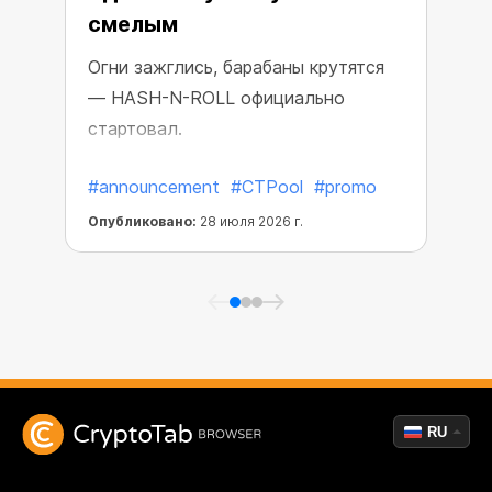
смелым
Огни зажглись, барабаны крутятся
— HASH-N-ROLL официально
стартовал.
#announcement
#CTPool
#promo
Опубликовано:
28 июля 2026 г.
О
RU