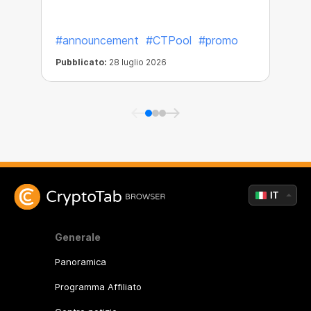
#announcement
#CTPool
#promo
Pubblicato:
28 luglio 2026
P
IT
Generale
Panoramica
Programma Affiliato