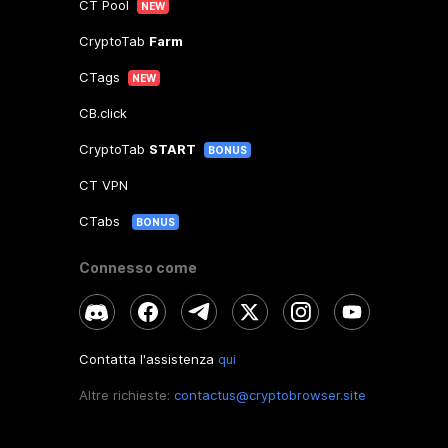
CT Pool
NEW
CryptoTab
Farm
CTags
NEW
CB.click
CryptoTab
START
BONUS
CT VPN
CTabs
BONUS
Connesso come
Contatta l'assistenza
qui
Altre richieste:
contactus@cryptobrowser.site