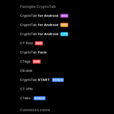
Famiglia CryptoTab
CryptoTab
for Android
MAX
CryptoTab
for Android
PRO
CryptoTab
for Android
LITE
CT Pool
NEW
CryptoTab
Farm
CTags
NEW
CB.click
CryptoTab
START
BONUS
CT VPN
CTabs
BONUS
Connesso come