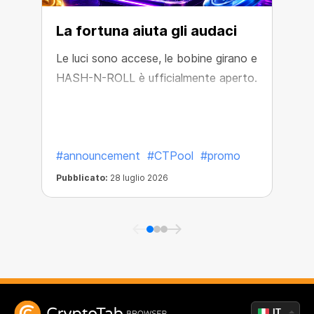
La fortuna aiuta gli audaci
Le luci sono accese, le bobine girano e
HASH-N-ROLL è ufficialmente aperto.
L
p
#announcement
#CTPool
#promo
Pubblicato:
28 luglio 2026
P
IT