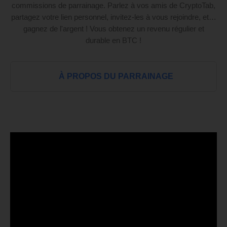
commissions de parrainage. Parlez à vos amis de CryptoTab,
partagez votre lien personnel, invitez-les à vous rejoindre, et…
gagnez de l'argent ! Vous obtenez un revenu régulier et
durable en BTC !
À PROPOS DU PARRAINAGE