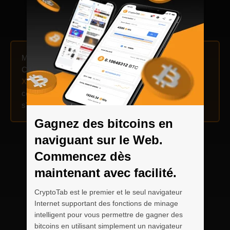
Minez jusqu'à
300 fois plus vite
en utilisant la fonction
Cloud.Boost sur votre appareil mobile ! Activez
X2
,
X15
,
X10
, ou
X15
multiplicateurs et combinez-les
comme vous le souhaitez — tout se met en place et
s'accorde lorsque le minage est lancé.
Gagnez des bitcoins en
naviguant sur le Web.
Commencez dès
maintenant avec facilité.
CryptoTab est le premier et le seul navigateur
Internet supportant des fonctions de minage
intelligent pour vous permettre de gagner des
bitcoins en utilisant simplement un navigateur