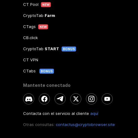
CT Pool
NEW
CryptoTab
Farm
CTags
NEW
CB.click
CryptoTab
START
BONUS
CT VPN
CTabs
BONUS
Mantente conectado
Contacta con el servicio al cliente
aquí
Otras consultas:
contactus@cryptobrowser.site