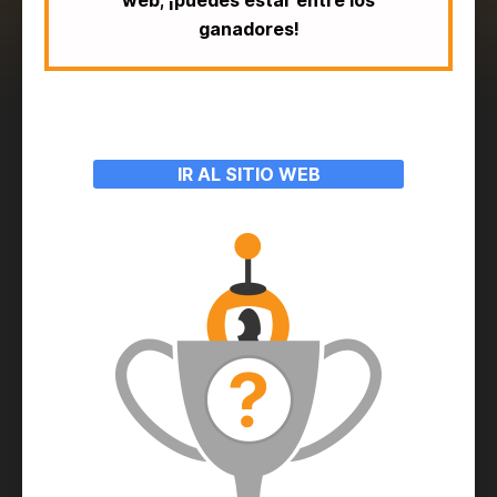
web; ¡puedes estar entre los
ganadores!
IR AL SITIO WEB