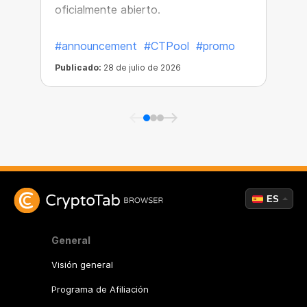
oficialmente abierto.
#announcement
#CTPool
#promo
Publicado:
28 de julio de 2026
P
ES
General
Visión general
Programa de Afiliación