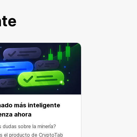
nte
nado más inteligente
enza ahora
s dudas sobre la minería?
s el producto de CryptoTab