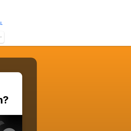
AL
n?