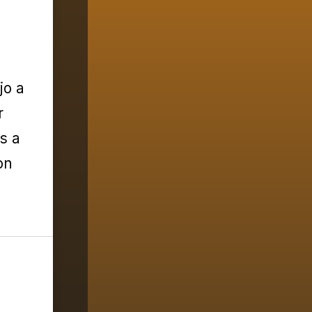
jo a
r
s a
on