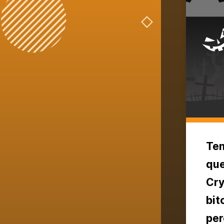
Ten
que
Cry
bit
per