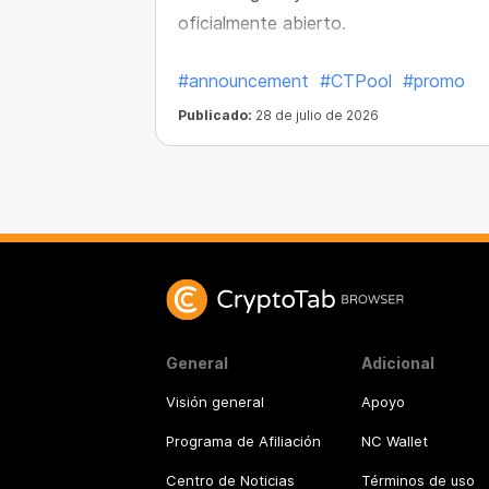
oficialmente abierto.
#announcement
#CTPool
#promo
Publicado:
28 de julio de 2026
General
Adicional
Visión general
Apoyo
Programa de Afiliación
NC Wallet
Centro de Noticias
Términos de uso