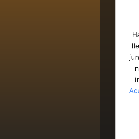
Ha
ll
ju
n
i
Ac