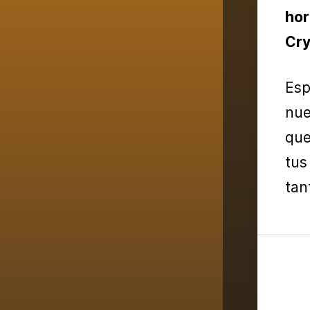
hor
Cry
Esp
nue
que
tus
tan