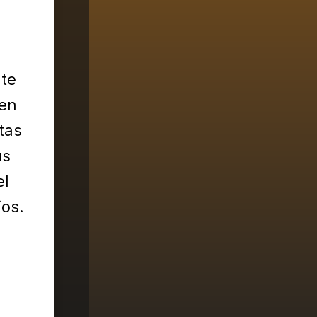
ate
ien
tas
us
el
os.