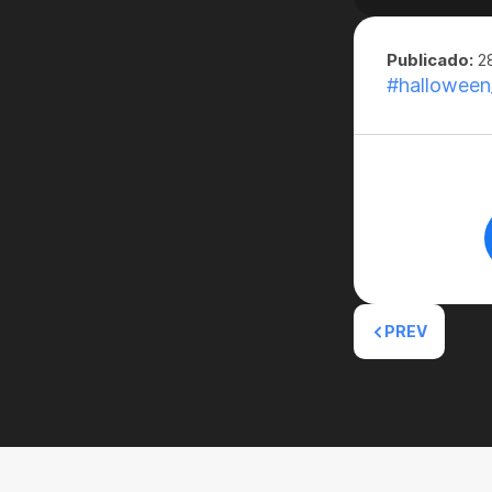
Publicado:
28
#hallowee
PREV