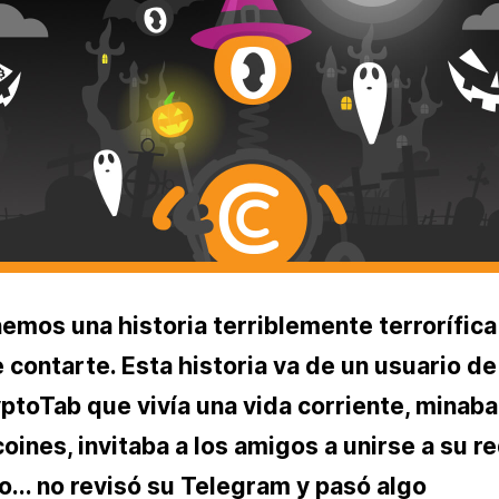
emos una historia terriblemente terrorífica
 contarte. Esta historia va de un usuario de
ptoTab que vivía una vida corriente, minaba
coines, invitaba a los amigos a unirse a su re
o... no revisó su Telegram y pasó algo