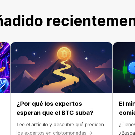
adido recienteme
¿Por qué los expertos
El mi
esperan que el BTC suba?
comi
Lee el artículo y descubre qué predicen
¿Tiene
los expertos en criptomonedas →
¿Busca