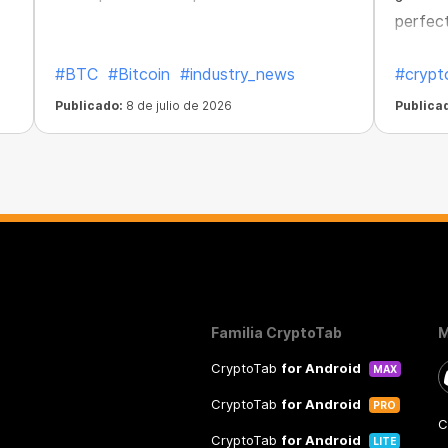
perfec
dedica
#BTC
#Bitcoin
#industry_news
#crypt
resulta
Publicado:
8 de julio de 2026
Publica
Familia CryptoTab
M
CryptoTab
for Android
MAX
CryptoTab
for Android
PRO
C
CryptoTab
for Android
LITE