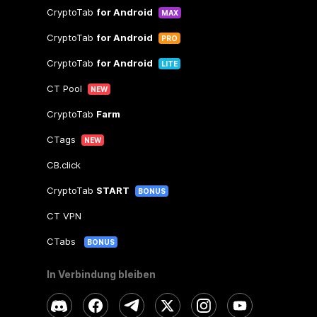
CryptoTab
for Android
MAX
CryptoTab
for Android
PRO
CryptoTab
for Android
LITE
CT Pool
NEW
CryptoTab
Farm
CTags
NEW
CB.click
CryptoTab
START
BONUS
CT VPN
CTabs
BONUS
In Verbindung bleiben