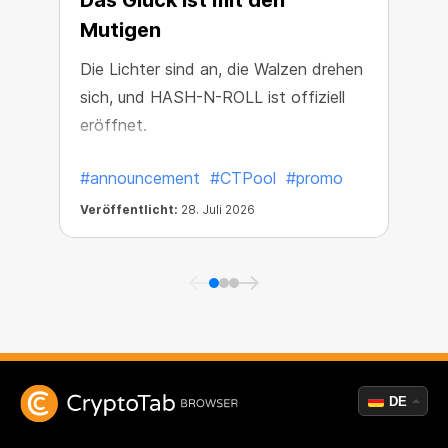
Das Glück ist mit den
Mutigen
Die Lichter sind an, die Walzen drehen
L
sich, und HASH-N-ROLL ist offiziell
eröffnet.
#announcement
#CTPool
#promo
Veröffentlicht:
28. Juli 2026
V
DE