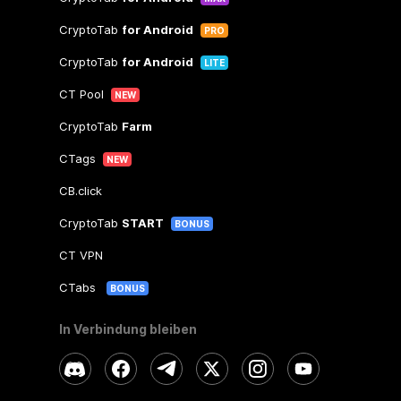
CryptoTab
for Android
PRO
CryptoTab
for Android
LITE
CT Pool
NEW
CryptoTab
Farm
CTags
NEW
CB.click
CryptoTab
START
BONUS
CT VPN
CTabs
BONUS
In Verbindung bleiben