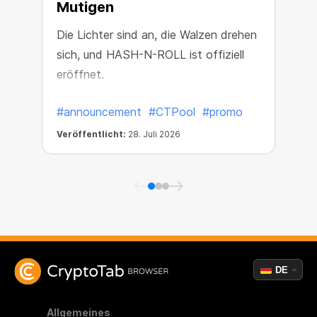
Mutigen
Die Lichter sind an, die Walzen drehen
L
sich, und HASH-N-ROLL ist offiziell
eröffnet.
#announcement
#CTPool
#promo
Veröffentlicht:
28. Juli 2026
V
DE
Allgemeines